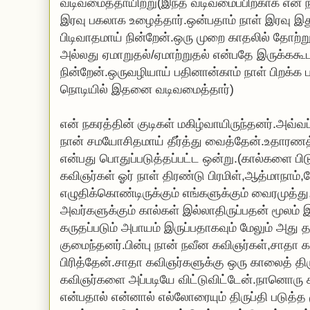
வடிவமைத்தாயிற்று(இந்த வடிவமைப்பிற்காக என் நக
இரவு பகலாக உழைத்தார்.ஒன்பதாம் நாள் இரவு இது
பிடிவாதமாய் நின்றேன்.ஒரு முறை காதலில் தோற்
அல்லது ஏமாறுதல்/ஏமாற்றுதல் என்பதே இருக்ககூ
நின்றேன்.ஒருவழியாய் பதினான்காம் நாள் பிறக்க ப
நொடியில் இதனை வடிவமைத்தார்)
என் நகரத்தின் குடிகள் மகிழ்வாயிருந்தனர்.அவ்வ
நான் சமயோசிதமாய் தீர்த்து வைத்தேன்.உதாரணத்
என்பது பொதுப்படுத்தப்பட்ட ஒன்று.(கால்களை 
கவிஞர்கள் ஓர் நாள் திரண்டு பிரமிள்,ஆத்மாநாம
எழுதிக்கொண்டிருக்கும் எங்களுக்கும் வைரமுத்
அவர்களுக்கும் கால்கள் இல்லாதிருப்பதன் மூலம் 
கருதப்படும் அபாயம் இருப்பதாகவும் மேலும் அது 
குமைந்தனர்.பின்பு நான் நவீன கவிஞர்கள்,சாதா 
பிரித்தேன்.சாதா கவிஞர்களுக்கு ஒரு காலைத் திர
கவிஞர்களை அப்படியே விட்டுவிட்டேன்.நானொரு
என்பதால் என்னால் எல்லோரையும் திருப்தி படுத்த