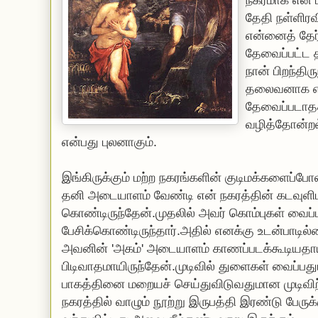
நகரமாக என் ப
தேதி நள்ளிர
என்னைத் தேர
தேவைப்பட்ட த
நான் பிறந்திர
தலைவனாக எவ்
தேவைப்படாத
வழித்தோன்றல்
என்பது புலனாகும்.
இங்கிருக்கும் மற்ற நகரங்களின் குடிமக்களைப்போல
தனி அடையாளம் வேண்டி என் நகரத்தின் கடவுளிடம
கொண்டிருந்தேன்.முதலில் அவர் கொம்புகள் வைப்பத
பேசிக்கொண்டிருந்தார்.அதில் எனக்கு உடன்பாட
அவனின் 'அகம்' அடையாளம் காணப்படக்கூடியதா
பிடிவாதமாயிருந்தேன்.முடிவில் துளைகள் வைப்பது
பாகத்தினை மறையச் செய்துவிடுவதுமான முடிவிற
நகரத்தில் வாழும் நூற்று இருபத்தி இரண்டு பேரு