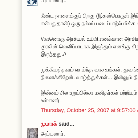
அய்யனார்..
நீண்ட நாளைக்குப் பிறகு (இதன்பொருள் இ
என்பதுதான்) ஒரு நல்லப் படைப்பாற்ல் மிக்க
//நானொரு அரசியல் உயிரி.எனக்கான அரசியல
குரலின் வெளிப்பாடாக இருந்தும் எனக்கு சி
இருந்தது.//
முக்கியத்தவம் வாய்ந்த வாசகங்கள். துவங்
நினைக்கிறேன். வாழ்த்துக்கள்... இன்னும் ந
இன்னம் சில உறுப்பில்லா மனிதர்கள் பற்றியும்
உள்ளனர்..
Thursday, October 25, 2007 at 9:57:
முபாரக்
said...
அய்யனார்,