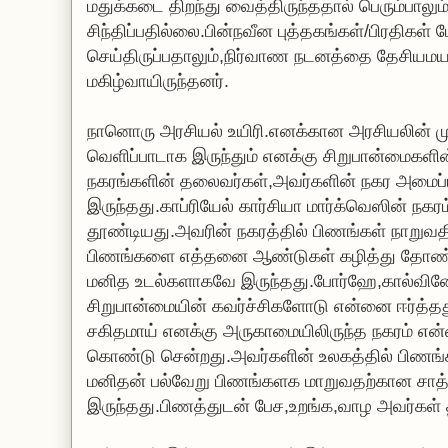
மதுக்கடை திறந்து வைத்திருந்ததால் பெரும்பாலு
சிந்திப்பதில்லை.பின்நவீன புத்தகங்கள்/பிரதி
செய்திருப்பதாலும்,நிர்வாண நடனத்தை தேசியமயமா
மகிழ்வாயிருந்தனர்.
நானொரு அரசியல் உயிரி.எனக்கான அரசியலின் முட
வெளிப்பாடாக இருந்தும் எனக்கு சிறுபான்மைகளின்
நகரங்களின் தலைவர்கள்,அவர்களின் நகர அமைப்ப
இருந்தது.காப்ரியேல் கார்சியா மார்க்வெஸின் 
தூண்டியது.அவரின் நகரத்தில் பிணங்கள் நாறுவதில
பிணங்களை எத்தனை ஆண்டுகள் கழித்து தோண்டி 
மனித உடல்களாகவே இருந்தது.போர்ஹே,கால்வின
சிறுபான்மையின் கவர்ச்சிகளோடு என்னை ஈர்த்தது
சகிதமாய் எனக்கு அருகாமையிலிருந்த நகரம் என
கொண்டு சென்றது.அவர்களின் உலகத்தில் பிணங்க
மனிதன் பல்வேறு பிணங்களக மாறுவதற்கான சாத்த
இருந்தது.பிணத்துடன் பேச,உறங்க,வாழ அவர்கள் த